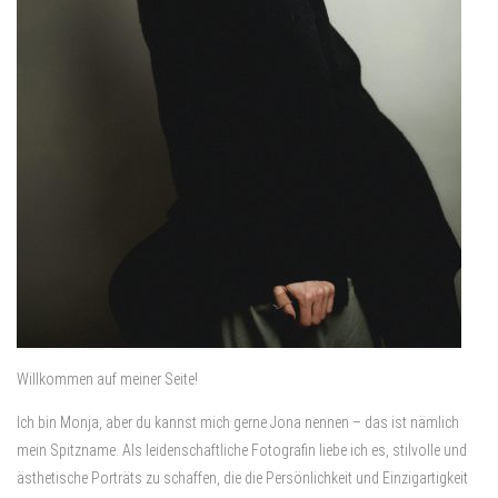
Willkommen auf meiner Seite!
Ich bin Monja, aber du kannst mich gerne Jona nennen – das ist nämlich
mein Spitzname. Als leidenschaftliche Fotografin liebe ich es, stilvolle und
ästhetische Porträts zu schaffen, die die Persönlichkeit und Einzigartigkeit