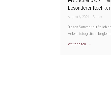
MyKitchenJazz – ei
besonderer Kochkur
August 6, 2024
|
Artists
Diesen Sommer durfte ich d
Helena fotografisch begleite
Weiterlesen...
→