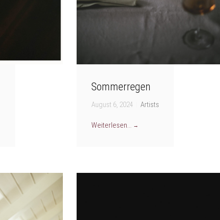
n
Sommerregen
August 6, 2024
|
Artists
Weiterlesen...
→