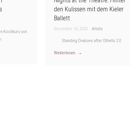
n
Nights at the Theatre: Hinter
s
den Kulissen mit dem Kieler
Ballett
December 16, 2020
|
Artists
en Kochkurs von
n
Standing Ovations after Othello 2.0
Weiterlesen...
→